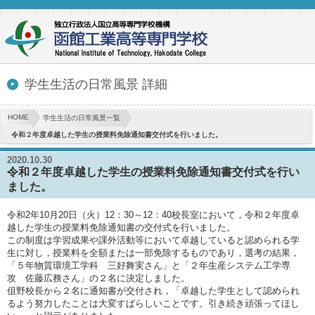
学生生活の日常風景 詳細
HOME
学生生活の日常風景一覧
令和２年度卓越した学生の授業料免除通知書交付式を行いました。
2020.10.30
令和２年度卓越した学生の授業料免除通知書交付式を行い
ました。
令和2年10月20日（火）12：30～12：40校長室において，令和２年度卓
越した学生の授業料免除通知書の交付式を行いました。
この制度は学習成果や課外活動等において卓越していると認められる学
生に対し，授業料を全額または一部免除するものであり，選考の結果，
「５年物質環境工学科 三好舞実さん」と「２年生産システム工学専
攻 佐藤広務さん」の２名に決定しました。
伹野校長から２名に通知書が交付され，「卓越した学生として認められ
るよう努力したことは大変すばらしいことです。引き続き頑張ってほし