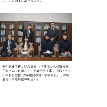
い。」と訓示がありました。
交付式終了後，記念撮影 （下段左から伹野校長，
三好さん，佐藤さん，奥崎学生主事， 上段左から
小原特任教授（5年物質環境工学科担任），森谷
教授（専攻科指導教員））