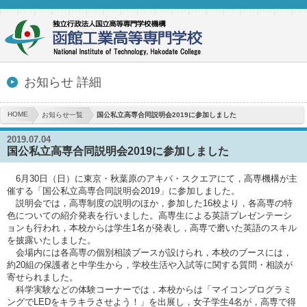
お知らせ 詳細
HOME
お知らせ一覧
国公私立高専合同説明会2019に参加しました
2019.07.04
国公私立高専合同説明会2019に参加しました
6月30日（日）に東京・秋葉原のアキバ・スクエアにて，高専機構が主
催する「国公私立高専合同説明会2019」に参加しました。
説明会では，高専制度の説明のほか，参加した16校より，各高専の特
色についての紹介発表を行いました。高専生による英語プレゼンテーシ
ョンも行われ，本校からは学生1名が発表し，高専で磨いた英語のスキル
を披露いたしました。
会場内には各高専の個別相談ブースが設けられ，本校のブースには，
約20組の保護者と中学生から，学校生活や入試等に関する質問・相談が
寄せられました。
科学実験などの体験コーナーでは，本校からは「マイコンプログラミ
ングでLEDをキラキラさせよう！」を出展し，女子学生4名が，高専で得