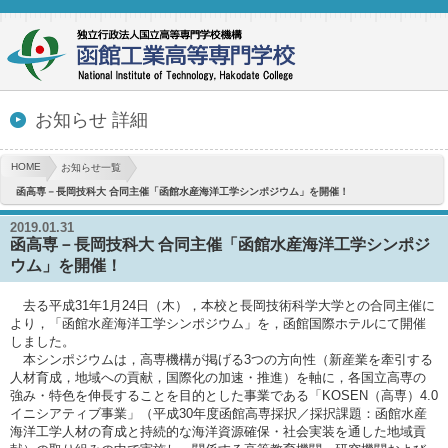
お知らせ 詳細
HOME
お知らせ一覧
函高専－長岡技科大 合同主催「函館水産海洋工学シンポジウム」を開催！
2019.01.31
函高専－長岡技科大 合同主催「函館水産海洋工学シンポジ
ウム」を開催！
去る平成31年1月24日（木），本校と長岡技術科学大学との合同主催に
より，「函館水産海洋工学シンポジウム」を，函館国際ホテルにて開催
しました。
本シンポジウムは，高専機構が掲げる3つの方向性（新産業を牽引する
人材育成，地域への貢献，国際化の加速・推進）を軸に，各国立高専の
強み・特色を伸長することを目的とした事業である「KOSEN（高専）4.0
イニシアティブ事業」（平成30年度函館高専採択／採択課題：函館水産
海洋工学人材の育成と持続的な海洋資源確保・社会実装を通した地域貢