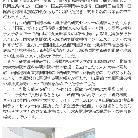
献）の取り組みの中で実施し，関係する高等教育機関，研究機関および
民間企業のほか，函館市，国立高等専門学校機構，函館商工会議所，函
館高専地域連携協力会からもご出席いただき，約９０名の出席者の中で
行われました。
当日は，函館市国際水産・海洋総合研究センターの施設見学会に始ま
り，「国家デザインの再構築～北海道未来構想～」と題し，長岡技術科
学大学名誉博士で自由民主党元幹事長の武部勤氏による特別講演が行わ
れたほか，国立研究開発法人海洋研究開発機構（ジャムステック）の前
田裕子監事，並びに一般財団法人函館市国際水産・海洋都市推進機構の
嵯峨直恆機構長による基調講演が行われ，海洋に関する研究開発や地域
との連携等について紹介が行われました。
また，研究事例発表では，長岡技術科学大学の山口隆司教授，北海道
大学大学院水産科学研究院の都木教授，公立はこだて未来大学の高助
教，函館地域産業振興財団の小西研究主幹，函館高専の上野教授ら５名
により，水産海洋に関係する研究紹介が行われ，出席者は水産関連技術
や海洋資源等について理解を深めていた様子でした。
こうした取り組みを経て，本校では，函館市や道南の水産業に対し
て，工学分野で貢献するとともに，函館市内の高専・大学・研究機関，
さらには長岡技術科学大学サテライトラボ（2018年7月に函館高専地域共
同テクノセンター内に開所した「夢創造ラボ函館」）を拠点とした長岡
技術科学大学との更なる連携により，水産関連技術の発展等への寄与を
継続して行います。