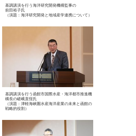
基調講演を行う海洋研究開発機構監事の
前田裕子氏
（演題：海洋研究開発と地域産学連携について）
基調講演を行う函館市国際水産・海洋都市推進機
構長の嵯峨直恆氏
（演題：津軽海峡圏水産海洋産業の未来と函館の
戦略的役割）